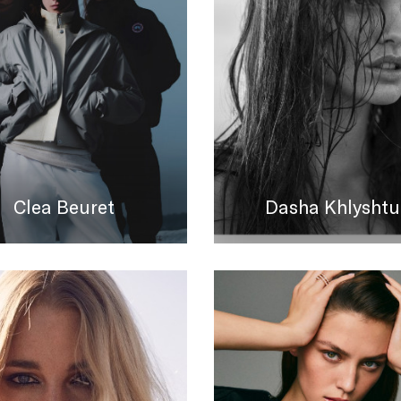
Clea Beuret
Dasha Khlyshtu