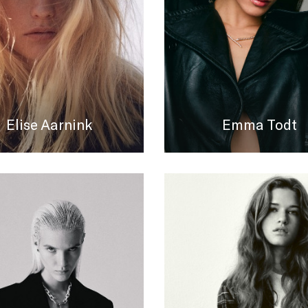
Elise Aarnink
Emma Todt