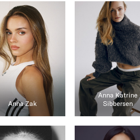
Anna Katrine
Anna Zak
Sibbersen